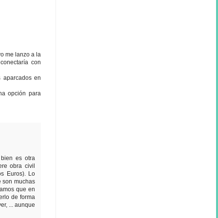
o me lanzo a la
conectaría con
es aparcados en
una opción para
bien es otra
e obra civil
s Euros). Lo
e son muchas
ndamos que en
cerlo de forma
er, ... aunque