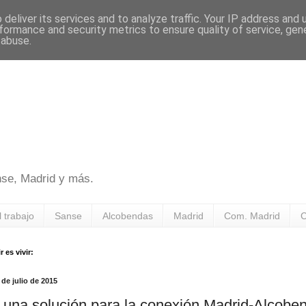
deliver its services and to analyze traffic. Your IP address and
formance and security metrics to ensure quality of service, ge
 abuse.
nse, Madrid y más.
l trabajo
Sanse
Alcobendas
Madrid
Com. Madrid
C
 es vivir:
 de julio de 2015
 una solución para la conexión Madrid-Alcobe