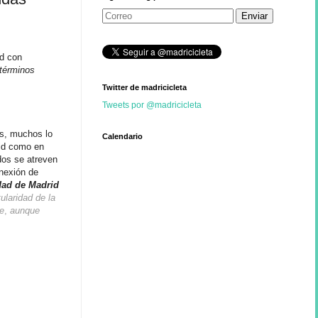
id con
 términos
Twitter de madricicleta
Tweets por @madricicleta
os, muchos lo
Calendario
rid como en
dos se atreven
onexión de
ad de Madrid
tularidad de la
ce
,
aunque