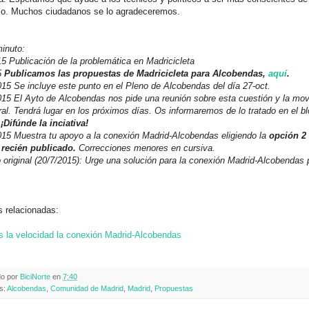
rlo. Muchos ciudadanos se lo agradeceremos.
inuto:
5 Publicación de la problemática en Madricicleta
5
Publicamos las propuestas de Madricicleta para Alcobendas,
aquí
.
15 Se incluye este punto en el Pleno de Alcobendas del día 27-oct.
15 El Ayto de Alcobendas nos pide una reunión sobre esta cuestión y la movi
al. Tendrá lugar en los próximos días. Os informaremos de lo tratado en el bl
¡
Difúnde la inciativa!
015 Muestra tu apoyo a la conexión Madrid-Alcobendas eligiendo la
opción 2 
recién publicado.
Correcciones menores en cursiva.
 original (20/7/2015): Urge una solución para la conexión Madrid-Alcobendas 
s relacionadas:
 la velocidad la conexión Madrid-Alcobendas
do por
BiciNorte
en
7:40
s:
Alcobendas
,
Comunidad de Madrid
,
Madrid
,
Propuestas