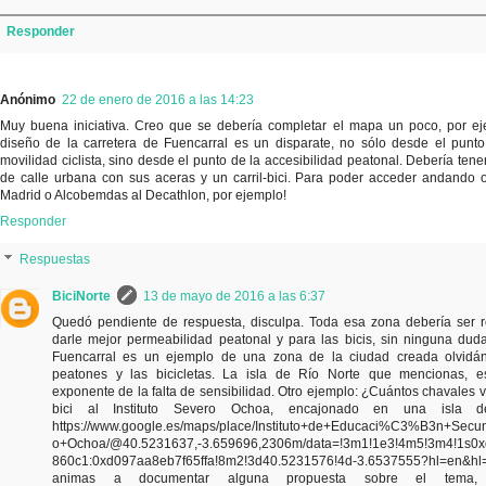
Responder
Anónimo
22 de enero de 2016 a las 14:23
Muy buena iniciativa. Creo que se debería completar el mapa un poco, por ej
diseño de la carretera de Fuencarral es un disparate, no sólo desde el punto
movilidad ciclista, sino desde el punto de la accesibilidad peatonal. Debería tene
de calle urbana con sus aceras y un carril-bici. Para poder acceder andando 
Madrid o Alcobemdas al Decathlon, por ejemplo!
Responder
Respuestas
BiciNorte
13 de mayo de 2016 a las 6:37
Quedó pendiente de respuesta, disculpa. Toda esa zona debería ser 
darle mejor permeabilidad peatonal y para las bicis, sin ninguna dud
Fuencarral es un ejemplo de una zona de la ciudad creada olvidá
peatones y las bicicletas. La isla de Río Norte que mencionas, 
exponente de la falta de sensibilidad. Otro ejemplo: ¿Cuántos chavales v
bici al Instituto Severo Ochoa, encajonado en una isla d
https://www.google.es/maps/place/Instituto+de+Educaci%C3%B3n+Secu
o+Ochoa/@40.5231637,-3.659696,2306m/data=!3m1!1e3!4m5!3m4!1s0
860c1:0xd097aa8eb7f65ffa!8m2!3d40.5231576!4d-3.6537555?hl=en&h
animas a documentar alguna propuesta sobre el tema,