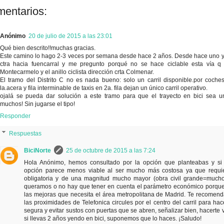
mentarios:
Anónimo
20 de julio de 2015 a las 23:01
Qué bien descrito!!muchas gracias.
Este camino lo hago 2-3 veces por semana desde hace 2 años. Desde hace uno y
ctra hacia fuencarral y me pregunto porqué no se hace ciclable esta vía q 
Montecarmelo y el anillo ciclista dirección crta Colmenar.
El tramo del Distrito C no es nada bueno: solo un carril disponible.por coch
la.acera y fila interminable de taxis en 2a. fila dejan un único carril operativo.
ojalá se pueda dar solución a este tramo para que el trayecto en bici sea 
muchos! Sin jugarse el tipo!
Responder
Respuestas
BiciNorte
25 de octubre de 2015 a las 7:24
Hola Anónimo, hemos consultado por la opción que planteabas y si 
opción parece menos viable al ser mucho más costosa ya que requier
obligatoria y de una magnitud mucho mayor (obra civil grande=mucho
queramos o no hay que tener en cuenta el parámetro económico porqu
las mejoras que necesita el área metropolitana de Madrid. Te recome
las proximidades de Telefonica circules por el centro del carril para ha
segura y evitar sustos con puertas que se abren, señalizar bien, hacerte v
si llevas 2 años yendo en bici, suponemos que lo haces. ¡Saludo!