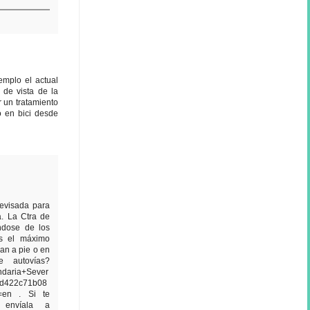
emplo el actual
 de vista de la
r un tratamiento
o en bici desde
revisada para
a. La Ctra de
ndose de los
es el máximo
an a pie o en
e autovías?
ndaria+Sever
xd422c71b08
l=en . Si te
 envíala a