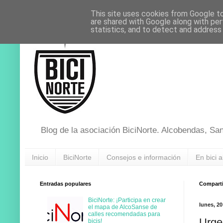
This site uses cookies from Google to 
are shared with Google along with per
statistics, and to detect and address
Blog de la asociación BiciNorte. Alcobendas, Sa
Inicio
BiciNorte
Consejos e información
En bici a
Entradas populares
Compartir
BiciNorte: ¡Participa en crear
lunes, 20
el mapa de AlcoSanse de
calles recomendadas para
Urge
bicis!