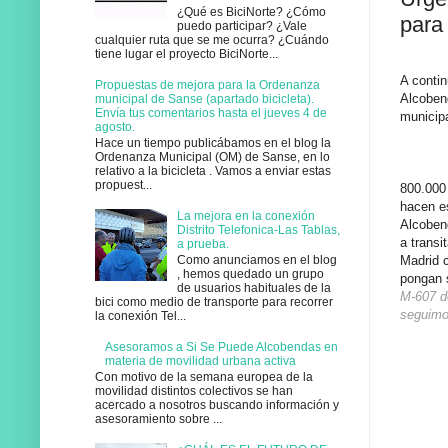
¿Qué es BiciNorte? ¿Cómo
para 
puedo participar? ¿Vale
cualquier ruta que se me ocurra? ¿Cuándo
tiene lugar el proyecto BiciNorte...
A conti
Propuestas de mejora para la Ordenanza
Alcoben
municipal de Sanse (apartado bicicleta).
Envía tus comentarios hasta el jueves 4 de
municip
agosto.
Hace un tiempo publicábamos en el blog la
Ordenanza Municipal (OM) de Sanse, en lo
relativo a la bicicleta . Vamos a enviar estas
propuest...
800.000 
hacen es
La mejora en la conexión
Alcoben
Distrito Telefonica-Las Tablas,
a transi
a prueba.
Madrid 
Como anunciamos en el blog
, hemos quedado un grupo
pongan s
de usuarios habituales de la
M-607 de
bici como medio de transporte para recorrer
seguimo
la conexión Tel...
Asesoramos a Si Se Puede Alcobendas en
materia de movilidad urbana activa
Con motivo de la semana europea de la
movilidad distintos colectivos se han
acercado a nosotros buscando información y
asesoramiento sobre ...