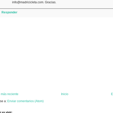
info@madricicleta.com. Gracias.
Responder
 más reciente
Inicio
E
rse a:
Enviar comentarios (Atom)
 es vivir: