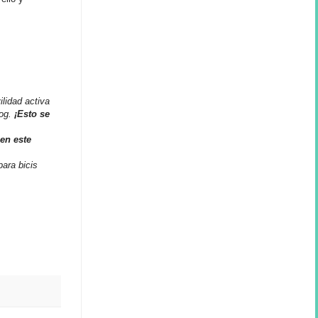
lidad activa
og.
¡Esto se
en este
para bicis