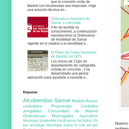
que la conexión norte de
Madrid con Alcobendas sea mejorada. Urge
una solución técnica en...
Ordenanza municipal de
Sanse. La bicicleta.
A fin de facilitar su
conocimiento, a continuación
reproducimos la Ordenanza
de movilidad de Sanse
vigente en lo relativo a la movilidad e...
El Plano de Calles tranquilas
de Madrid con GPS
Los chicos de 12gis (el
departamento de cartografía
ciclista en concreto ;-) ha
desarrollado una genial
aplicación para ayudarte a moverte e...
Etiquetas
Alcobendas
Sanse
Madrid
Acción
ciudadana
Propuestas
Ciudades
amigables
Comunidad de Madrid
Ordenanzas Municipales
Aparcabicis
Movilidad Sostenible
Pacificación del tráfico
En
Nuestro
bici al trabajo
Movilidad Activa
Al cole en bici
problem