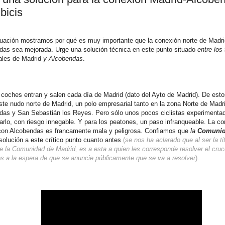
bicis
nuación mostramos por qué es muy importante que la conexión norte de Madr
das sea mejorada. Urge una solución técnica en este punto situado
entre los
ales de Madrid
y Alcobendas
.
coches entran y salen cada día de Madrid (dato del Ayto de Madrid). De est
te nudo norte de Madrid, un polo empresarial tanto en la zona Norte de Mad
das y San Sebastián los Reyes. Pero sólo unos pocos ciclistas experimenta
tarlo, con riesgo innegable. Y para los peatones, un paso infranqueable. La c
con Alcobendas es francamente mala y peligrosa. Confiamos que
la
Comunid
olución a este crítico punto cuanto antes
(
se nos ha aclarado que al ser la ti
 la Comunidad de Madrid, es a esta a quien les corresponde resolver el cru
s a la espera de que se anuncie públicamente que se va a resolver
).