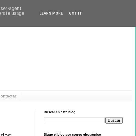
 user-agent
nerate usage
LEARN MORE
GOT IT
ontactar
Buscar en este blog
ndas
Sigue el blog por correo electrónico