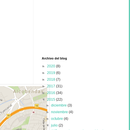
Archivo del blog
►
2020
(8)
►
2019
(6)
►
2018
(7)
►
2017
(31)
►
2016
(34)
▼
2015
(22)
►
diciembre
(3)
►
noviembre
(4)
►
octubre
(4)
▼
julio
(2)