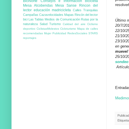
BiciNorte
Consejos e información
bicicleta
resolve
Mesa Alcobendas
Mesa Sanse
Rincon del
lector
educación
madricicleta
Calles Tranquilas
Campañas
Cazavelocidades
Mapas
Rincón del lector
bici
Las Tablas
Medios de Comunicación
Rutas por la
Último m
naturaleza
Salud
Turismo
Calidad del aire
Ciclismo
20/7/201
deportivo
CiclistasMolestos
Cicloturismo
Mapa de calles
22/10/2
recomendadas
Mujer
Publicidad
RedesSociales
STARS
21/10/20
reportajes
23/10/20
en gener
mueve! 
25/10/2
sondeo
Artículo
Entrada
Medimos
Publica
Etiqueta