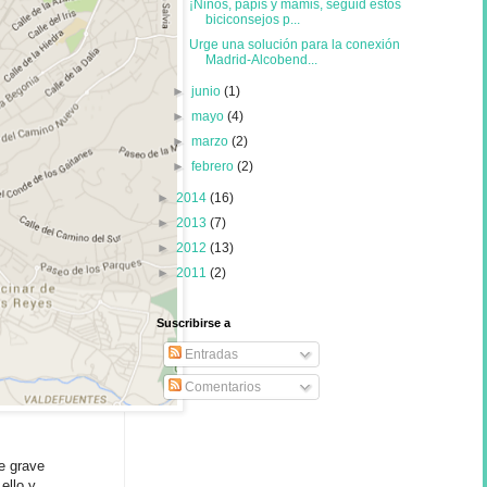
¡Niños, papis y mamis, seguid estos
biciconsejos p...
Urge una solución para la conexión
Madrid-Alcobend...
►
junio
(1)
►
mayo
(4)
►
marzo
(2)
►
febrero
(2)
►
2014
(16)
►
2013
(7)
►
2012
(13)
►
2011
(2)
Suscribirse a
Entradas
Comentarios
e grave
ello y