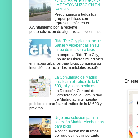
¿CUÁL ES EL FUTURO DE
LA PEATONALIZACIÓN EN
SANSE?
Preguntamos a todos los
grupos políticos con
representación en el
Ayuntamiento por la reciente
peatonalización de algunas calles con mot...
Ride The City planea incluir
Sanse y Alcobendas en su
mapa de rutaspara bicis
La empresa Ride The City,
uno de los líderes mundiales
en mapas urbanos para bicis, comunica su
intención de incluir los municipios españo...
La Comunidad de Madrid
En este
pacificará el tráfico de la M-
603, tal y como pedimos
La Dirección General de
Carreteras de la Comunidad
de Madrid admite nuestra
petición de pacificar el tráfico de la M-603 y
próxima...
Urge una solución para la
conexión Madrid-Alcobendas
para bicis
A continuación mostramos
por qué es muy importante