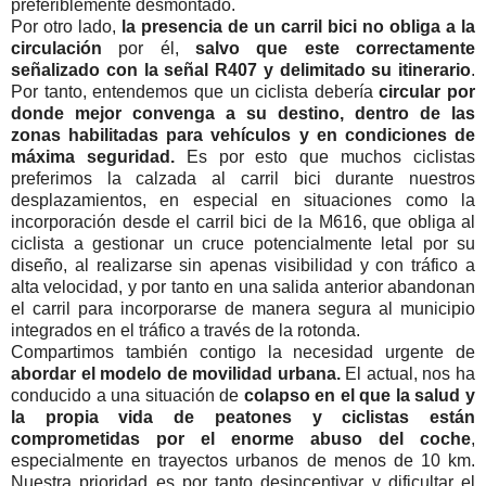
preferiblemente desmontado.
Por otro lado,
la presencia de un carril bici no obliga a la
circulación
por él,
salvo que este correctamente
señalizado con la señal R407 y delimitado su itinerario
.
Por tanto, entendemos que un ciclista debería
circular por
donde mejor convenga a su destino, dentro de las
zonas habilitadas para vehículos y en condiciones de
máxima seguridad.
Es por esto que muchos ciclistas
preferimos la calzada al carril bici durante nuestros
desplazamientos, en especial en situaciones como la
incorporación desde el carril bici de la M616, que obliga al
ciclista a gestionar un cruce potencialmente letal por su
diseño, al realizarse sin apenas visibilidad y con tráfico a
alta velocidad, y por tanto en una salida anterior abandonan
el carril para incorporarse de manera segura al municipio
integrados en el tráfico a través de la rotonda.
Compartimos también contigo la necesidad urgente de
abordar el modelo de movilidad urbana.
El actual, nos ha
conducido a una situación de
colapso en el que la salud y
la propia vida de peatones y ciclistas están
comprometidas por el enorme abuso del coche
,
especialmente en trayectos urbanos de menos de 10 km.
Nuestra prioridad es por tanto desincentivar y dificultar el