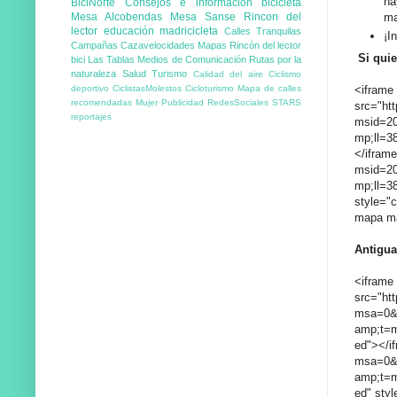
ha
BiciNorte
Consejos e información
bicicleta
Mesa Alcobendas
Mesa Sanse
Rincon del
ma
lector
educación
madricicleta
Calles Tranquilas
¡I
Campañas
Cazavelocidades
Mapas
Rincón del lector
Si quie
bici
Las Tablas
Medios de Comunicación
Rutas por la
naturaleza
Salud
Turismo
Calidad del aire
Ciclismo
deportivo
CiclistasMolestos
Cicloturismo
Mapa de calles
<iframe
recomendadas
Mujer
Publicidad
RedesSociales
STARS
src="ht
reportajes
msid=2
mp;ll=3
</ifram
msid=2
mp;ll=3
style="c
mapa má
Antigua
<iframe
src="ht
msa=0&
amp;t=m
ed"></i
msa=0&
amp;t=
ed" styl