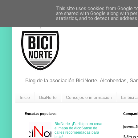
This site uses cookies from Google to 
are shared with Google along with per
statistics, and to detect and address
Blog de la asociación BiciNorte. Alcobendas, Sa
Inicio
BiciNorte
Consejos e información
En bici a
Entradas populares
Compartir
BiciNorte: ¡Participa en crear
jueves, 2
el mapa de AlcoSanse de
calles recomendadas para
Mapa
bicis!