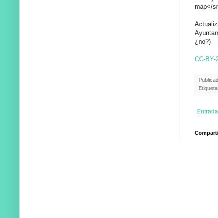
map</s
Actuali
Ayuntami
¿no?)
CC-BY-2
Publica
Etiqueta
Entrada
Compartir