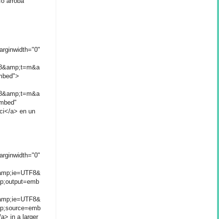
fo arroba
arginwidth="0"
F8&amp;t=m&a
mbed">
F8&amp;t=m&a
embed"
ici</a> en un
arginwidth="0"
amp;ie=UTF8&
p;output=emb
amp;ie=UTF8&
mp;source=emb
a> in a larger