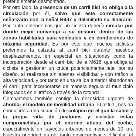
preferiblemente desmontado.
Por otro lado,
la presencia de un carril bici no obliga a la
circulación
por él,
salvo que este correctamente
señalizado con la señal R407 y delimitado su itinerario
.
Por tanto, entendemos que un ciclista debería
circular por
donde mejor convenga a su destino, dentro de las
zonas habilitadas para vehículos y en condiciones de
máxima seguridad.
Es por esto que muchos ciclistas
preferimos la calzada al carril bici durante nuestros
desplazamientos, en especial en situaciones como la
incorporación desde el carril bici de la M616, que obliga al
ciclista a gestionar un cruce potencialmente letal por su
diseño, al realizarse sin apenas visibilidad y con tráfico a
alta velocidad, y por tanto en una salida anterior abandonan
el carril para incorporarse de manera segura al municipio
integrados en el tráfico a través de la rotonda.
Compartimos también contigo la necesidad urgente de
abordar el modelo de movilidad urbana.
El actual, nos ha
conducido a una situación de
colapso en el que la salud y
la propia vida de peatones y ciclistas están
comprometidas por el enorme abuso del coche
,
especialmente en trayectos urbanos de menos de 10 km.
Nuestra prioridad es por tanto desincentivar y dificultar el