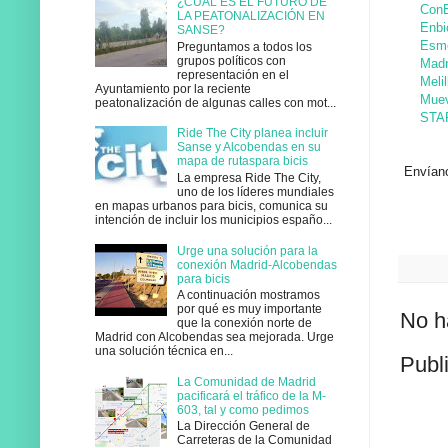
¿CUÁL ES EL FUTURO DE
ConB
LA PEATONALIZACIÓN EN
Enbi
SANSE?
Esme
Preguntamos a todos los
grupos políticos con
Madr
representación en el
Melil
Ayuntamiento por la reciente
Muev
peatonalización de algunas calles con mot...
STA
Ride The City planea incluir
Sanse y Alcobendas en su
mapa de rutaspara bicis
Envíanos
La empresa Ride The City,
uno de los líderes mundiales
en mapas urbanos para bicis, comunica su
intención de incluir los municipios españo...
Urge una solución para la
conexión Madrid-Alcobendas
para bicis
A continuación mostramos
por qué es muy importante
No h
que la conexión norte de
Madrid con Alcobendas sea mejorada. Urge
una solución técnica en...
Publ
La Comunidad de Madrid
pacificará el tráfico de la M-
603, tal y como pedimos
La Dirección General de
Carreteras de la Comunidad