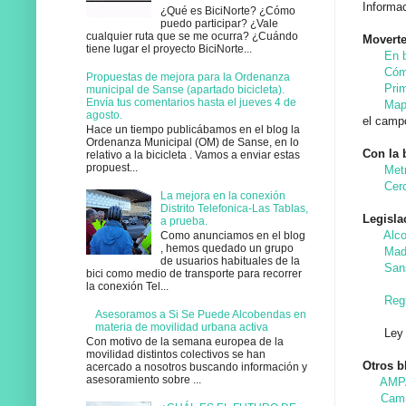
Informac
¿Qué es BiciNorte? ¿Cómo
puedo participar? ¿Vale
cualquier ruta que se me ocurra? ¿Cuándo
Moverte
tiene lugar el proyecto BiciNorte...
En b
Cóm
Propuestas de mejora para la Ordenanza
Pri
municipal de Sanse (apartado bicicleta).
Envía tus comentarios hasta el jueves 4 de
Map
agosto.
el camp
Hace un tiempo publicábamos en el blog la
Ordenanza Municipal (OM) de Sanse, en lo
Con la 
relativo a la bicicleta . Vamos a enviar estas
propuest...
Met
Cer
La mejora en la conexión
Distrito Telefonica-Las Tablas,
Legislac
a prueba.
Alc
Como anunciamos en el blog
, hemos quedado un grupo
Mad
de usuarios habituales de la
San
bici como medio de transporte para recorrer
la conexión Tel...
Reg
Asesoramos a Si Se Puede Alcobendas en
materia de movilidad urbana activa
Ley de 
Con motivo de la semana europea de la
movilidad distintos colectivos se han
Otros b
acercado a nosotros buscando información y
asesoramiento sobre ...
AMPA
Cami