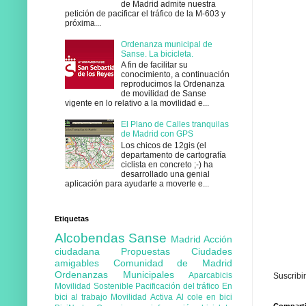
de Madrid admite nuestra
petición de pacificar el tráfico de la M-603 y
próxima...
Ordenanza municipal de
Sanse. La bicicleta.
A fin de facilitar su
conocimiento, a continuación
reproducimos la Ordenanza
de movilidad de Sanse
vigente en lo relativo a la movilidad e...
El Plano de Calles tranquilas
de Madrid con GPS
Los chicos de 12gis (el
departamento de cartografía
ciclista en concreto ;-) ha
desarrollado una genial
aplicación para ayudarte a moverte e...
Etiquetas
Alcobendas
Sanse
Madrid
Acción
ciudadana
Propuestas
Ciudades
amigables
Comunidad de Madrid
Ordenanzas Municipales
Aparcabicis
Suscribi
Movilidad Sostenible
Pacificación del tráfico
En
bici al trabajo
Movilidad Activa
Al cole en bici