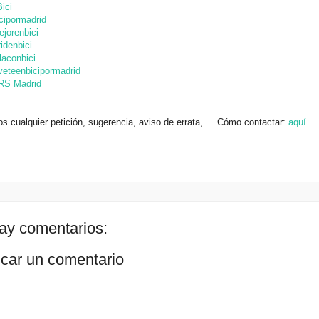
ici
cipormadrid
jorenbici
idenbici
laconbici
eteenbicipormadrid
RS Madrid
 cualquier petición, sugerencia, aviso de errata, ... Cómo contactar:
aquí
.
ay comentarios:
icar un comentario