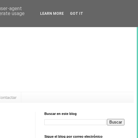
 user-agent
nerate usage
LEARN MORE
GOT IT
ontactar
Buscar en este blog
Sigue el blog por correo electrónico