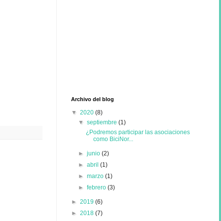
Archivo del blog
▼
2020
(8)
▼
septiembre
(1)
¿Podremos participar las asociaciones
como BiciNor...
►
junio
(2)
►
abril
(1)
►
marzo
(1)
►
febrero
(3)
►
2019
(6)
►
2018
(7)