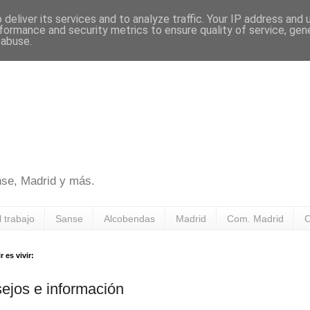
deliver its services and to analyze traffic. Your IP address and
formance and security metrics to ensure quality of service, ge
 abuse.
nse, Madrid y más.
l trabajo
Sanse
Alcobendas
Madrid
Com. Madrid
C
 es vivir:
ejos e información