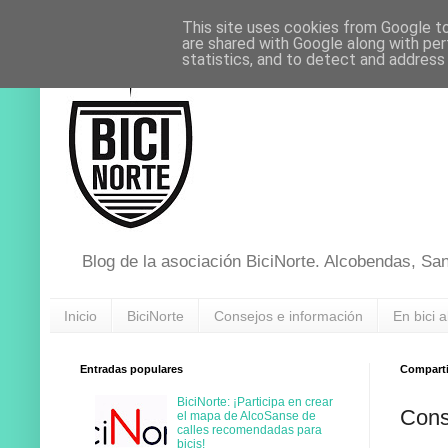
This site uses cookies from Google to 
are shared with Google along with per
statistics, and to detect and address
Blog de la asociación BiciNorte. Alcobendas, Sa
Inicio
BiciNorte
Consejos e información
En bici a
Entradas populares
Compartir
BiciNorte: ¡Participa en crear
Cons
el mapa de AlcoSanse de
calles recomendadas para
bicis!