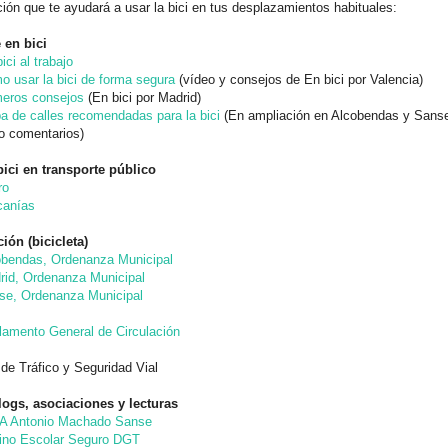
ión que te ayudará a usar la bici en tus desplazamientos habituales:
 en bici
ici al trabajo
o usar la bici de forma segura
(vídeo y consejos de En bici por Valencia)
meros consejos
(En bici por Madrid)
a de calles recomendadas para la bici
(En ampliación en Alcobendas y Sanse
o comentarios)
bici en transporte público
ro
canías
ión (bicicleta)
obendas, Ordenanza Municipal
rid, Ordenanza Municipal
se, Ordenanza Municipal
lamento General de Circulación
Tráfico y Seguridad Vial
logs, asociaciones y lecturas
 Antonio Machado Sanse
no Escolar Seguro DGT