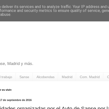
deliver its services and to analyze traffic. Your IP address and
formance and security metrics to ensure quality of service, ge
 abuse.
nse, Madrid y más.
l trabajo
Sanse
Alcobendas
Madrid
Com. Madrid
C
 es vivir:
17 de septiembre de 2016
vidades organizadas por el Ayto de Sanse por l