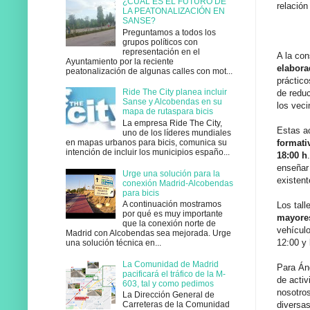
¿CUÁL ES EL FUTURO DE
relación
LA PEATONALIZACIÓN EN
SANSE?
Preguntamos a todos los
grupos políticos con
representación en el
A la con
Ayuntamiento por la reciente
elabora
peatonalización de algunas calles con mot...
práctico
Ride The City planea incluir
de reduc
Sanse y Alcobendas en su
los veci
mapa de rutaspara bicis
La empresa Ride The City,
Estas ac
uno de los líderes mundiales
en mapas urbanos para bicis, comunica su
formati
intención de incluir los municipios españo...
18:00 h
enseñar 
Urge una solución para la
existent
conexión Madrid-Alcobendas
para bicis
A continuación mostramos
Los tall
por qué es muy importante
mayore
que la conexión norte de
vehículo
Madrid con Alcobendas sea mejorada. Urge
12:00 y 
una solución técnica en...
La Comunidad de Madrid
Para Án
pacificará el tráfico de la M-
de activ
603, tal y como pedimos
nosotros
La Dirección General de
Carreteras de la Comunidad
diversa