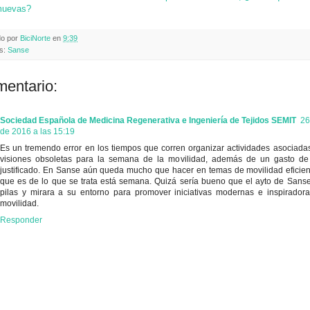
muevas?
do por
BiciNorte
en
9:39
as:
Sanse
mentario:
Sociedad Española de Medicina Regenerativa e Ingeniería de Tejidos SEMIT
26
de 2016 a las 15:19
Es un tremendo error en los tiempos que corren organizar actividades asociadas
visiones obsoletas para la semana de la movilidad, además de un gasto de
justificado. En Sanse aún queda mucho que hacer en temas de movilidad eficient
que es de lo que se trata está semana. Quizá sería bueno que el ayto de Sanse
pilas y mirara a su entorno para promover iniciativas modernas e inspirado
movilidad.
Responder