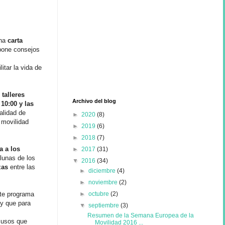
una
carta
pone consejos
itar la vida de
e
talleres
Archivo del blog
10:00 y las
alidad de
►
2020
(8)
 movilidad
►
2019
(6)
►
2018
(7)
a a los
►
2017
(31)
 lunas de los
▼
2016
(34)
zas
entre las
►
diciembre
(4)
►
noviembre
(2)
►
octubre
(2)
ste programa
 y que para
▼
septiembre
(3)
Resumen de la Semana Europea de la
 usos que
Movilidad 2016 ...