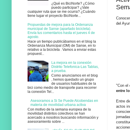
¿Qué es BiciNorte? ¿Cómo
Sema
puedo participar? ¿Vale
cualquier ruta que se me ocurra? ¿Cuándo
tiene lugar el proyecto BiciNorte...
Conocem
del Ayu
Propuestas de mejora para la Ordenanza
municipal de Sanse (apartado bicicleta).
Envía tus comentarios hasta el jueves 4 de
agosto.
Hace un tiempo publicábamos en el blog la
Ordenanza Municipal (OM) de Sanse, en lo
relativo a la bicicleta . Vamos a enviar estas
propuest...
La mejora en la conexión
Distrito Telefonica-Las Tablas,
a prueba.
Como anunciamos en el blog
, hemos quedado un grupo
de usuarios habituales de la
"Con el 
bici como medio de transporte para recorrer
entre l
la conexión Tel...
Asesoramos a Si Se Puede Alcobendas en
Entre di
materia de movilidad urbana activa
actos in
Con motivo de la semana europea de la
conscie
movilidad distintos colectivos se han
jornada
acercado a nosotros buscando información y
asesoramiento sobre ...
constit
acciones