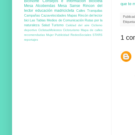
BiciNorte
Consejos e información
bicicleta
que te 
Mesa Alcobendas
Mesa Sanse
Rincon del
lector
educación
madricicleta
Calles Tranquilas
Campañas
Cazavelocidades
Mapas
Rincón del lector
Publica
bici
Las Tablas
Medios de Comunicación
Rutas por la
Etiquet
naturaleza
Salud
Turismo
Calidad del aire
Ciclismo
deportivo
CiclistasMolestos
Cicloturismo
Mapa de calles
recomendadas
Mujer
Publicidad
RedesSociales
STARS
1 co
reportajes