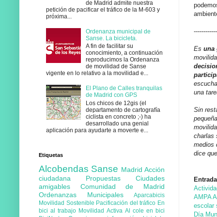
de Madrid admite nuestra
podemos 
petición de pacificar el tráfico de la M-603 y
ambiente
próxima...
-----------
Ordenanza municipal de
Sanse. La bicicleta.
A fin de facilitar su
Es
una 
conocimiento, a continuación
movilida
reproducimos la Ordenanza
decisio
de movilidad de Sanse
vigente en lo relativo a la movilidad e...
partici
escuchar
El Plano de Calles tranquilas
una tare
de Madrid con GPS
Los chicos de 12gis (el
Sin rest
departamento de cartografía
ciclista en concreto ;-) ha
pequeña 
desarrollado una genial
movilida
aplicación para ayudarte a moverte e...
charlas 
medios 
dice qu
Etiquetas
Alcobendas
Sanse
Madrid
Acción
ciudadana
Propuestas
Ciudades
Entrada
amigables
Comunidad de Madrid
Activid
Ordenanzas Municipales
Aparcabicis
AMPA An
Movilidad Sostenible
Pacificación del tráfico
En
escolar
bici al trabajo
Movilidad Activa
Al cole en bici
Día Mun