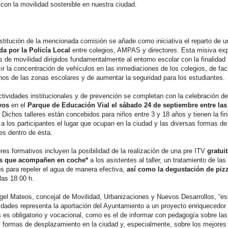
 con la movilidad sostenible en nuestra ciudad.
stitución de la mencionada comisión se añade como iniciativa el reparto de 
da por la Policía Local
entre colegios, AMPAS y directores. Esta misiva ex
s de movilidad dirigidos fundamentalmente al entorno escolar con la finalidad
ir la concentración de vehículos en las inmediaciones de los colegios, de facil
nos de las zonas escolares y de aumentar la seguridad para los estudiantes.
tividades institucionales y de prevención se completan con la celebración d
vos
en el
Parque de Educación Vial el sábado 24 de septiembre entre las 
. Dichos talleres están concebidos para niños entre 3 y 18 años y tienen la fin
a los participantes el lugar que ocupan en la ciudad y las diversas formas de
es dentro de ésta.
eres formativos incluyen la posibilidad de la realización de una pre ITV
gratuit
s que acompañen en coche*
a los asistentes al taller, un tratamiento de las
s para repeler el agua de manera efectiva,
así como la degustación de piz
las 18:00 h.
gel Mateos, concejal de Movilidad, Urbanizaciones y Nuevos Desarrollos, “e
idades representa la aportación del Ayuntamiento a un proyecto enriquecedor
 es obligatorio y vocacional, como es el de informar con pedagogía sobre las
s formas de desplazamiento en la ciudad y, especialmente, sobre los mejores