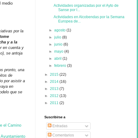
el medio
Actividades organizadas por el Ayto de
Sanse por l...
Actividades en Alcobendas por la Semana
Europea de...
►
agosto
(1)
ativas por la
 tome
►
julio
(8)
ha y a la
►
junio
(6)
er en cuenta y
►
mayo
(4)
o), se antoja
►
abril
(1)
►
febrero
(3)
os pronto, una
►
2015
(22)
itos de
o por asistir a
►
2014
(16)
 vaya en
►
2013
(7)
odelo que se
►
2012
(13)
►
2011
(2)
Suscribirse a
e el Camino
Entradas
Comentarios
u Ayuntamiento