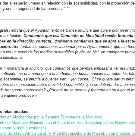
dar al espacio urbano en relación con la sostenibilidad, con la protección d
 y con la seguridad de las personas”. "
------------------------------------
gran noticia
que el Ayuntamiento de Sanse anuncie que quiere promover inici
d sostenible.
Confiamos que esa Comisión de Movilidad recién formada
nes en la dirección correcta
. Igualmente
confiamos que se abra a la escuc
pación.
Son tantas las cuestiones a abordar por el Ayuntamiento, que sin ten
 a los usuarios de los medios sostenibles (a pie, en bici, en transporte públic
a dificilísima.
ar importancia al anuncio, que confiamos que permita empezar a ver resultad
reflexión: e
s una pena que a una charla que busca concienciar sobre los háb
d sostenible, se premia a quienes van... ¡en coche!. Si se quiere dar un premi
sobre concienciación sobre movilidad sostenible, ¿no se debería dar a quien
de transporte sostenibles? ¿Por qué no se premia y fomenta en su lugar el m
e se quiere promover?
s relacionadas:
ades en Alcobendas por la Semana Europea de la Movilidad
tonio Machado: Reunión con el Alcalde de San Sebastián de los Reyes sobr
 seguro (y más cuestiones)
dial del Medio Ambiente en el Área Metropolitana de Madrid, ¿cómo quiere t