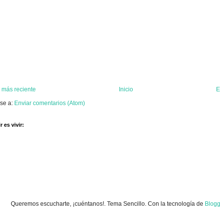
 más reciente
Inicio
E
rse a:
Enviar comentarios (Atom)
 es vivir:
Queremos escucharte, ¡cuéntanos!. Tema Sencillo. Con la tecnología de
Blogg