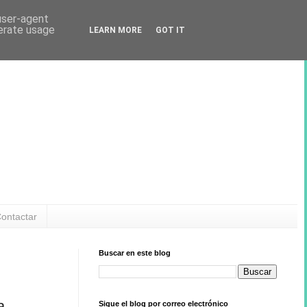
 user-agent
nerate usage
LEARN MORE
GOT IT
ontactar
Buscar en este blog
a
Sigue el blog por correo electrónico