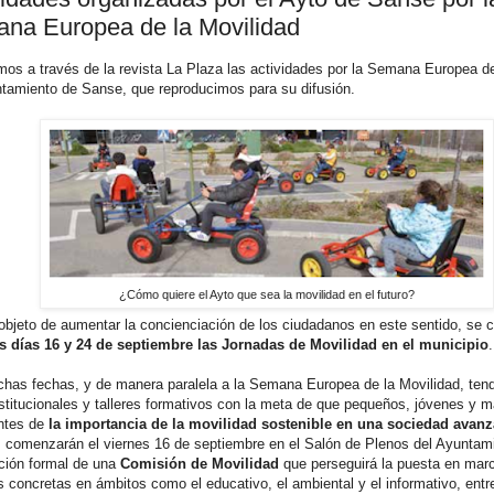
na Europea de la Movilidad
os a través de la revista La Plaza las actividades por la Semana Europea de
ntamiento de Sanse, que reproducimos para su difusión.
¿Cómo quiere el Ayto que sea la movilidad en el futuro?
objeto de aumentar la concienciación de los ciudadanos en este sentido, se c
os días 16 y 24 de septiembre las Jornadas de Movilidad en el municipio
.
chas fechas, y de manera paralela a la Semana Europea de la Movilidad, tend
stitucionales y talleres formativos con la meta de que pequeños, jóvenes y 
ntes de
la importancia de la movilidad sostenible en una sociedad avan
s comenzarán el viernes 16 de septiembre en el Salón de Plenos del Ayuntami
ución formal de una
Comisión de Movilidad
que perseguirá la puesta en mar
 concretas en ámbitos como el educativo, el ambiental y el informativo, entre