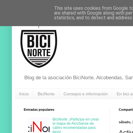
This site uses cookies from Google to 
are shared with Google along with per
statistics, and to detect and address
Blog de la asociación BiciNorte. Alcobendas, Sa
Inicio
BiciNorte
Consejos e información
En bici a
Entradas populares
Compartir
BiciNorte: ¡Participa en crear
sábado, 
el mapa de AlcoSanse de
calles recomendadas para
Acti
bicis!