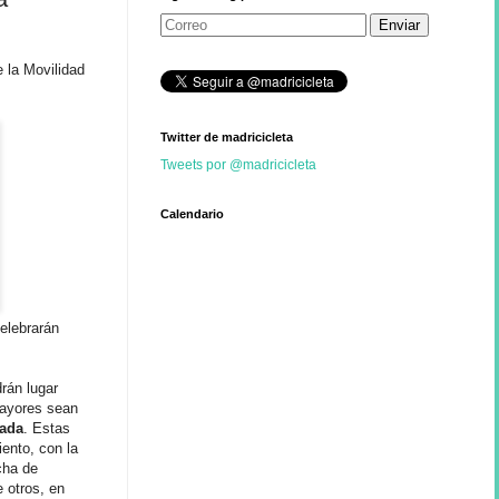
 la Movilidad
Twitter de madricicleta
Tweets por @madricicleta
Calendario
elebrarán
rán lugar
mayores sean
zada
. Estas
ento, con la
cha de
 otros, en