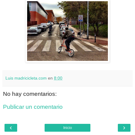
Luis madricicleta.com
en
8:00
No hay comentarios:
Publicar un comentario
‹
›
Inicio