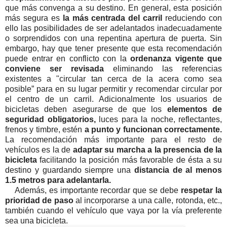
que más convenga a su destino. En general, esta posición
más segura es
la más centrada del carril
reduciendo con
ello las posibilidades de ser adelantados inadecuadamente
o sorprendidos
con
una
repentina
apertura
de
puerta.
Sin
embargo,
hay
que
tener presente que esta recomendación
puede entrar en conflicto con la
ordenanza vigente que
conviene ser revisada
eliminando las referencias
existentes a "circular tan cerca de la acera como sea
posible” para en su lugar permitir y recomendar circular por
el centro de un carril. Adicionalmente
los
usuarios
de
bicicletas
deben
asegurarse
de
que
los
elementos de
seguridad obligatorios,
luces para la noche, reflectantes,
frenos y timbre, estén
a punto y funcionan correctamente.
La recomendación
más
importante
para
el
resto
de
vehículos es
la de
adaptar
su marcha a la presencia de la
bicicleta
facilitando la posición más favorable de ésta a su
destino y guardando siempre una
distancia de al menos
1.5 metros para adelantarla.
Además,
es
importante
recordar
que
se
debe
respetar
la
prioridad
de
paso
al incorporarse a una calle, rotonda, etc.,
también cuando el vehículo que vaya por la vía preferente
sea una bicicleta.