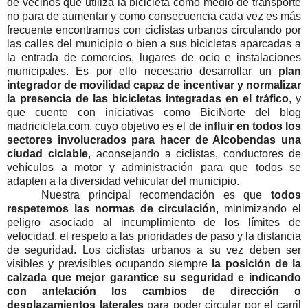
de vecinos que utiliza
la bicicleta como medio de transporte
no para de aumentar y como consecuencia cada vez es más
frecuente encontrarnos con ciclistas urbanos circulando por
las calles del municipio o bien a sus bicicletas aparcadas a
la entrada de comercios, lugares de ocio e instalaciones
municipales. Es por ello necesario desarrollar un
plan
integrador de movilidad capaz de incentivar y normalizar
la presencia de las bicicletas integradas en el tráfico
, y
que cuente con iniciativas como BiciNorte del blog
madricicleta.com, cuyo objetivo es el de
influir en todos los
sectores involucrados para hacer de Alcobendas una
ciudad
ciclable
,
aconsejando
a
ciclistas,
conductores
de
vehículos
a
motor
y administración para que todos se
adapten a la diversidad vehicular del municipio.
Nuestra
principal
recomendación
es
que
todos
respetemos
las
normas
de circulación
,
minimizando
el
peligro
asociado
al
incumplimiento
de
los
límites
de
velocidad, el respeto a las prioridades de paso y la distancia
de seguridad. Los ciclistas urbanos a su vez deben ser
visibles y previsibles ocupando siempre
la posición de la
calzada que mejor garantice su seguridad e indicando
con antelación los cambios de dirección o
desplazamientos laterales
para poder circular por el carril